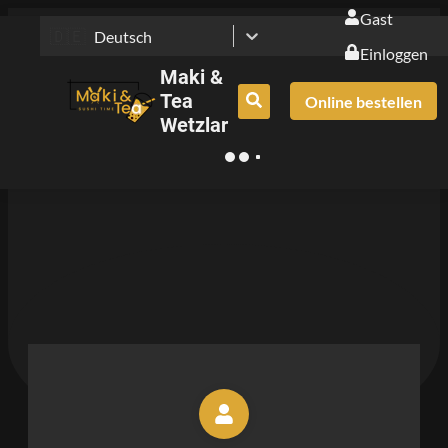
Gast
🇩🇪
Deutsch
Einloggen
Maki &
Tea
Online bestellen
Wetzlar